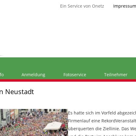
Ein Service von Onetz
Impressu
fo
Anmeldung
Fotoservice
Teilnehmer
n Neustadt
Es hatte sich im Vorfeld abgezei
Firmenlauf eine RekordVeranstal
überquerten die Ziellinie. Das We