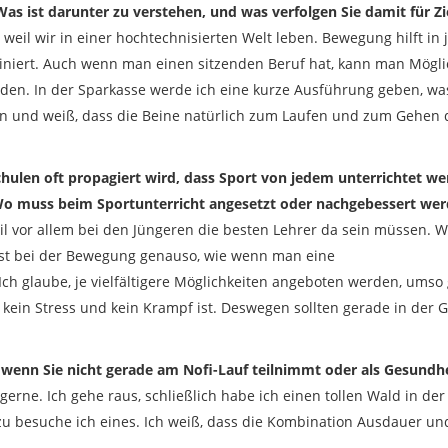
as ist darunter zu verstehen, und was verfolgen Sie damit für Zi
eil wir in einer hochtechnisierten Welt leben. Bewegung hilft in je
ainiert. Auch wenn man einen sitzenden Beruf hat, kann man Mögl
den. In der Sparkasse werde ich eine kurze Ausführung geben, was a
 und weiß, dass die Beine natürlich zum Laufen und zum Gehen d
Schulen oft propagiert wird, dass Sport von jedem unterrichtet w
 Wo muss beim Sportunterricht angesetzt oder nachgebessert we
l vor allem bei den Jüngeren die besten Lehrer da sein müssen. We
s ist bei der Bewegung genauso, wie wenn man eine
Ich glaube, je vielfältigere Möglichkeiten angeboten werden, umso
kein Stress und kein Krampf ist. Deswegen sollten gerade in der 
, wenn Sie nicht gerade am Nofi-Lauf teilnimmt oder als Gesundh
 gerne. Ich gehe raus, schließlich habe ich einen tollen Wald in de
u besuche ich eines. Ich weiß, dass die Kombination Ausdauer und 