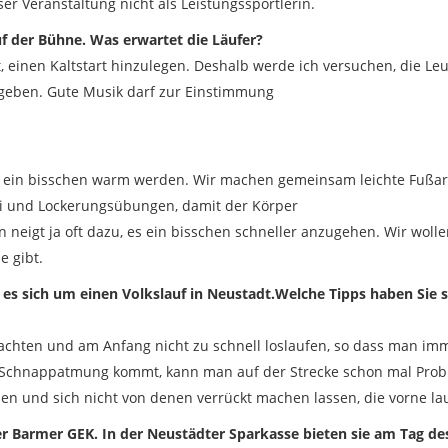
ser Veranstaltung nicht als Leistungssportlerin.
f der Bühne. Was erwartet die Läufer?
gut, einen Kaltstart hinzulegen. Deshalb werde ich versuchen, die L
geben. Gute Musik darf zur Einstimmung
al ein bisschen warm werden. Wir machen gemeinsam leichte Fußarbe
i und Lockerungsübungen, damit der Körper
neigt ja oft dazu, es ein bisschen schneller anzugehen. Wir wolle
e gibt.
t es sich um einen Volkslauf in Neustadt.Welche Tipps haben Sie s
 achten und am Anfang nicht zu schnell loslaufen, so dass man i
 Schnappatmung kommt, kann man auf der Strecke schon mal Prob
 und sich nicht von denen verrückt machen lassen, die vorne la
r Barmer GEK. In der Neustädter Sparkasse bieten sie am Tag d